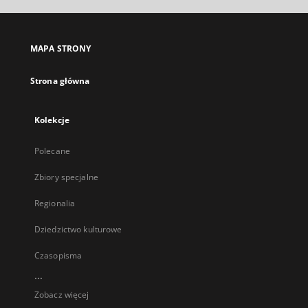
MAPA STRONY
Strona główna
Kolekcje
Polecane
Zbiory specjalne
Regionalia
Dziedzictwo kulturowe
Czasopisma
...
Zobacz więcej