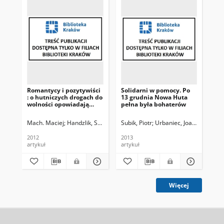
Romantycy i pozytywiści
Solidarni w pomocy. Po
Zaw
: o hutniczych drogach do
13 grudnia Nowa Huta
"So
wolności opowiadają
pełna była bohaterów
działacze opozycji
Stanisław Handzlik i
Mach. Maciej
Handzlik, Stanisław
Subik, Piotr
Polak, Paulina. Rozm.
Urbaniec, Joanna, Fot.
Banaś, Andrzej
Ste
Bi
Maciej Mach
2012
2013
201
artykuł
artykuł
art
Więcej