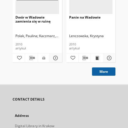
Dwór w Wadowie
Panie na Wadowie
Spa
zamienia się w ruinę
Polak, Paulina
Kaczmarz, Anna. Fot.
Lenczowska, Krystyna
Len
2010
2010
200
artykuł
artykuł
art
More
CONTACT DETAILS
Address
Digital Library in Krakow