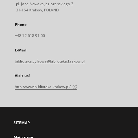
pl. Jana Nowaka Jeziorańskiego 3
31-154 Krakow, POLAND
Phone
+48 12 618 91 00
E-Mail
biblioteka.cyfrowa@biblioteka.krakow.pl
Visit us!
http://www.biblioteka.krakow.pl/
SITEMAP
Main page