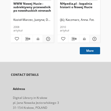
WWW Nowej Hucie :
NHpedia.pl - kopalnia
NH
subiektywny przewodnik
historii o Nowej Hucie
wi
po nowohuckich stronach
Kozioł-Marzec, Justyna
Dudek, Filip. Rys.
(JŁ)
Kaczmarz, Anna. Fot.
AŁ
2008
2010
201
artykuł
artykuł
art
More
CONTACT DETAILS
Address
Digital Library in Krakow
pl. Jana Nowaka Jeziorańskiego 3
31-154 Krakow, POLAND