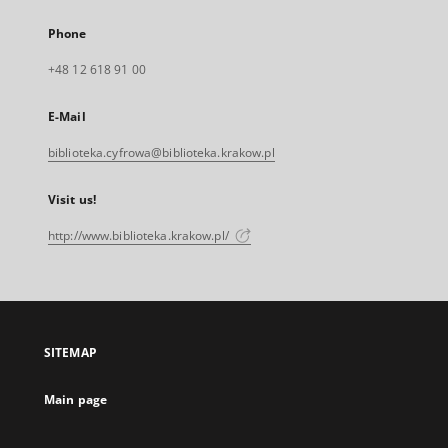
Phone
+48 12 618 91 00
E-Mail
biblioteka.cyfrowa@biblioteka.krakow.pl
Visit us!
http://www.biblioteka.krakow.pl/
SITEMAP
Main page