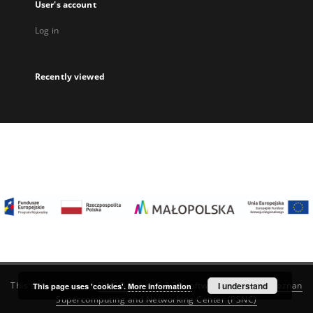
User's account
Log in
Recently viewed
I understand
This service runs on
DInGO dLibra 6.3.22
software created by
Poznan
This page uses 'cookies'.
More information
Supercomputing and Networking Center (PSNC)