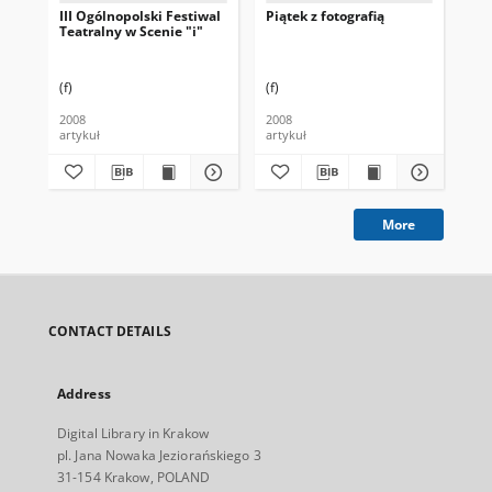
III Ogólnopolski Festiwal
Piątek z fotografią
IV 
Teatralny w Scenie "i"
Tea
(f)
(f)
(f)
2008
2008
artykuł
artykuł
art
More
CONTACT DETAILS
Address
Digital Library in Krakow
pl. Jana Nowaka Jeziorańskiego 3
31-154 Krakow, POLAND