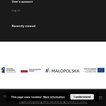
User's account
Log in
Recently viewed
I understand
This service runs on
DInGO dLibra 6.3.22
software created by
Poznan
This page uses 'cookies'.
More information
Supercomputing and Networking Center (PSNC)