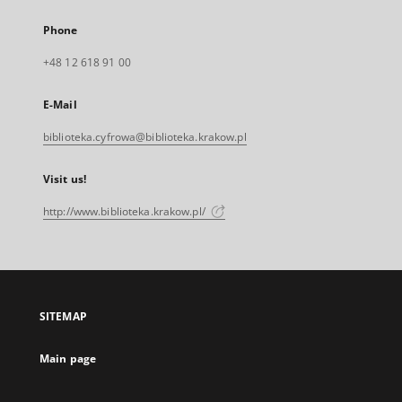
Phone
+48 12 618 91 00
E-Mail
biblioteka.cyfrowa@biblioteka.krakow.pl
Visit us!
http://www.biblioteka.krakow.pl/
SITEMAP
Main page