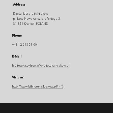
Address
Digital Library in Krakow
pl. Jana Nowaka Jeziorańskiego 3
31-154 Krakow, POLAND
Phone
+48 12 618 91 00
E-Mail
biblioteka.cyfrowa@biblioteka.krakow.pl
Visit us!
http://www.biblioteka.krakow.pl/