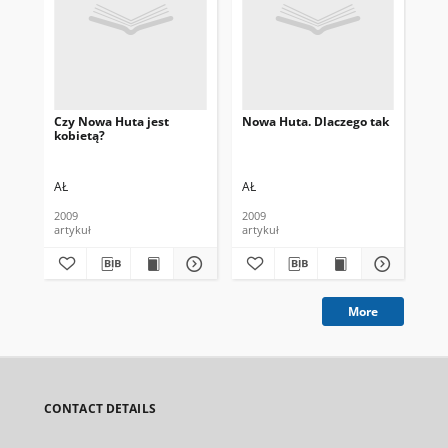
Czy Nowa Huta jest
Nowa Huta. Dlaczego tak
Sa
kobietą?
Arc
AŁ
AŁ
AŁ
2009
2009
200
artykuł
artykuł
art
More
CONTACT DETAILS