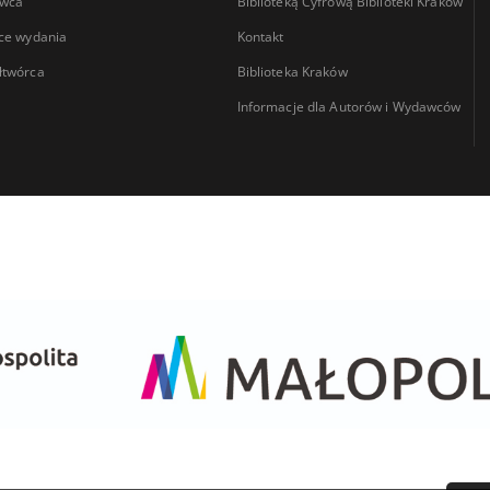
wca
Biblioteką Cyfrową Biblioteki Kraków
ce wydania
Kontakt
łtwórca
Biblioteka Kraków
Informacje dla Autorów i Wydawców