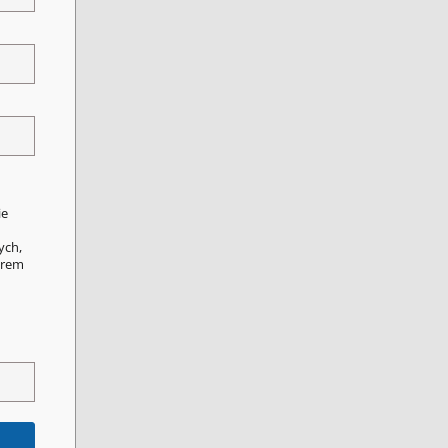
ie
ych,
orem