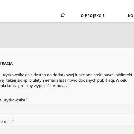
O PROJEKCIE
KO
STRACJA
 użytkownika daje dostęp do dodatkowej funkcjonalności naszej biblioteki
ej, takiej jak np. biuletyn e-mail z listą nowo dodanych publikacji. W celu
enia konta prosimy wypełnić formularz.
*
a użytkownika
*
 e-mail