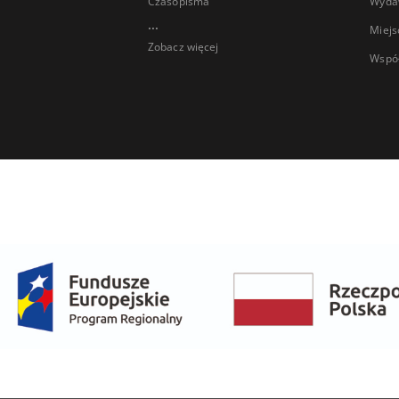
Czasopisma
Wyda
...
Miejs
Zobacz więcej
Wspó