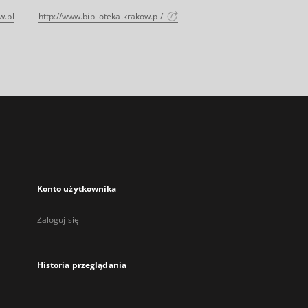
w.pl
http://www.biblioteka.krakow.pl/
Konto użytkownika
Zaloguj się
Historia przeglądania