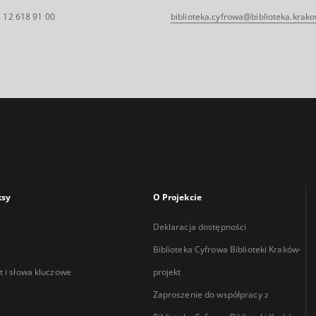
 12 618 91 00
biblioteka.cyfrowa@biblioteka.krako
ksy
O Projekcie
Deklaracja dostępności
Biblioteka Cyfrowa Biblioteki Kraków-
 i słowa kluczowe
projekt
Zaproszenie do współpracy z