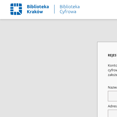
REJE
Konto
cyfrow
założ
Nazw
Adres