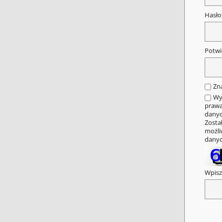
Hasł
Potwi
Zn
Wy
prawa
danyc
Zosta
możli
danyc
Wpisz