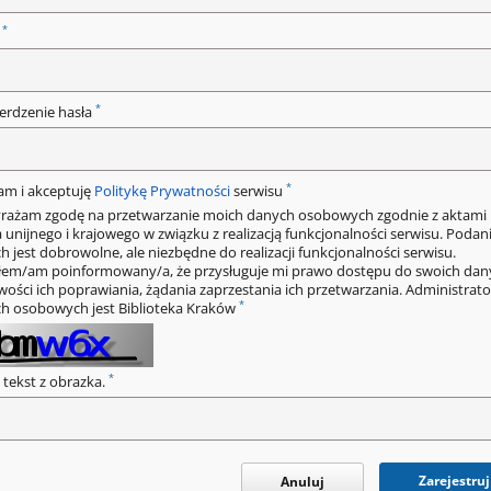
*
o
*
erdzenie hasła
*
am i akceptuję
Politykę Prywatności
serwisu
rażam zgodę na przetwarzanie moich danych osobowych zgodnie z aktami
 unijnego i krajowego w związku z realizacją funkcjonalności serwisu. Podan
h jest dobrowolne, ale niezbędne do realizacji funkcjonalności serwisu.
łem/am poinformowany/a, że przysługuje mi prawo dostępu do swoich dan
wości ich poprawiania, żądania zaprzestania ich przetwarzania. Administrat
*
h osobowych jest Biblioteka Kraków
*
 tekst z obrazka.
Zarejestruj
Anuluj