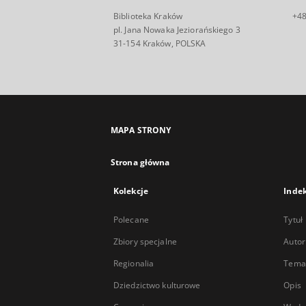
Biblioteka Kraków
+48
pl. Jana Nowaka Jeziorańskiego 3
31-154 Kraków, POLSKA
MAPA STRONY
Strona główna
Kolekcje
Inde
Polecane
Tytuł
Zbiory specjalne
Autor
Regionalia
Temat
Dziedzictwo kulturowe
Opis