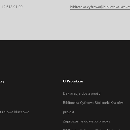
 12 618 91 00
biblioteka.cyfrowa@biblioteka.krako
ksy
O Projekcie
Deklaracja dostępności
Biblioteka Cyfrowa Biblioteki Kraków-
 i słowa kluczowe
projekt
Zaproszenie do współpracy z