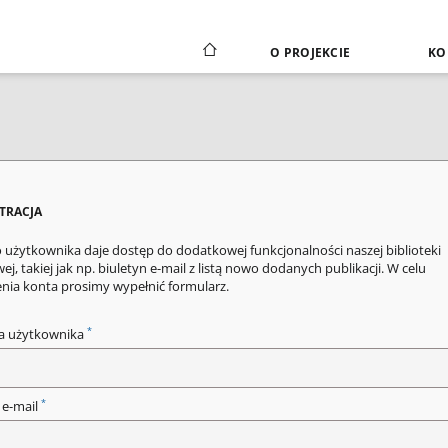
O PROJEKCIE
KO
STRACJA
 użytkownika daje dostęp do dodatkowej funkcjonalności naszej biblioteki
ej, takiej jak np. biuletyn e-mail z listą nowo dodanych publikacji. W celu
enia konta prosimy wypełnić formularz.
*
a użytkownika
*
 e-mail