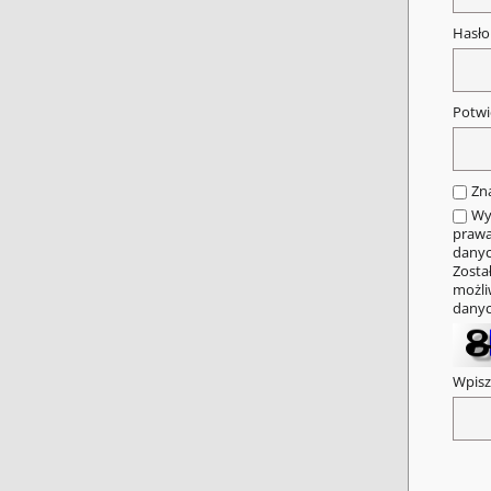
Hasł
Potwi
Zn
Wy
prawa
danyc
Zosta
możli
danyc
Wpisz