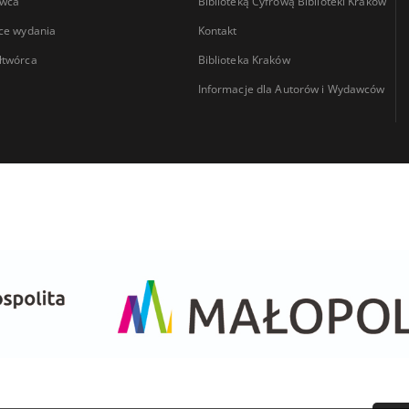
wca
Biblioteką Cyfrową Biblioteki Kraków
ce wydania
Kontakt
łtwórca
Biblioteka Kraków
Informacje dla Autorów i Wydawców