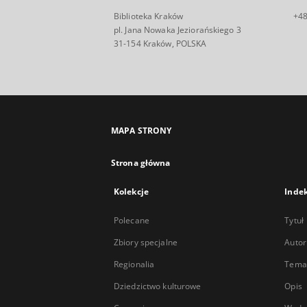
Biblioteka Kraków
+48
pl. Jana Nowaka Jeziorańskiego 3
31-154 Kraków, POLSKA
MAPA STRONY
Strona główna
Kolekcje
Inde
Polecane
Tytuł
Zbiory specjalne
Autor
Regionalia
Temat
Dziedzictwo kulturowe
Opis