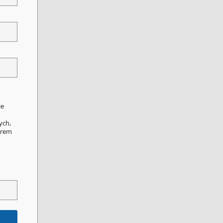
ie
ych,
orem