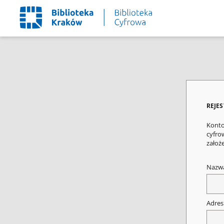
REJE
Konto
cyfrow
założ
Nazw
Adres