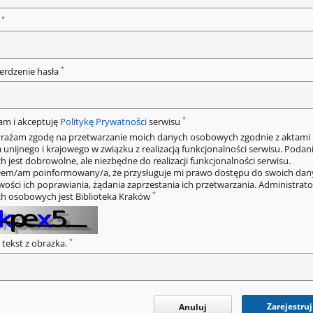
*
o
*
erdzenie hasła
*
am i akceptuję
Politykę Prywatności
serwisu
rażam zgodę na przetwarzanie moich danych osobowych zgodnie z aktami
 unijnego i krajowego w związku z realizacją funkcjonalności serwisu. Podan
h jest dobrowolne, ale niezbędne do realizacji funkcjonalności serwisu.
łem/am poinformowany/a, że przysługuje mi prawo dostępu do swoich dan
wości ich poprawiania, żądania zaprzestania ich przetwarzania. Administrat
*
h osobowych jest Biblioteka Kraków
*
 tekst z obrazka.
Zarejestruj
Anuluj