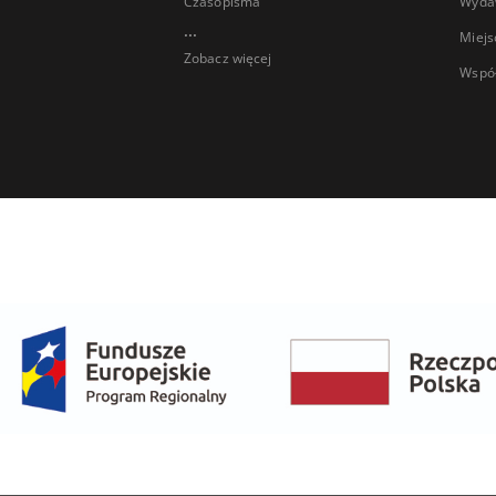
Czasopisma
Wyda
...
Miejs
Zobacz więcej
Wspó