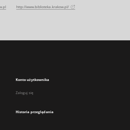
w.pl
http://www.biblioteka.krakow.pl/
Konto użytkownika
Zaloguj się
Historia przeglądania