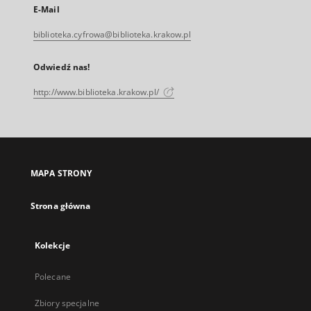
E-Mail
biblioteka.cyfrowa@biblioteka.krakow.pl
Odwiedź nas!
http://www.biblioteka.krakow.pl/
MAPA STRONY
Strona główna
Kolekcje
Polecane
Zbiory specjalne