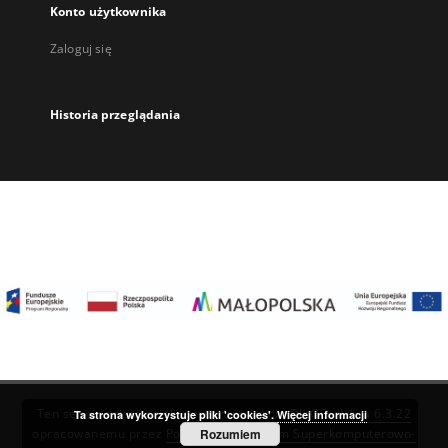
Konto użytkownika
Zaloguj się
Historia przeglądania
Ten serwis działa dzięki oprogramowaniu
DInGO dLibra 6.3.22
Ta strona wykorzystuje pliki 'cookies'.
Więcej informacji
Rozumiem
opracowanemu przez
Poznańskie Centrum Superkomputerowo-