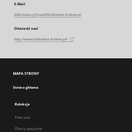
E-Mail
biblioteka.cyfrowa@biblioteka.krakow.pl
Odwiedź nas!
http://www.biblioteka.krakow.pl/
MAPA STRONY
Strona główna
Kolekcje
Polecane
Zbiory specjalne