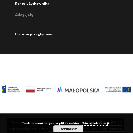
Konto użytkownika
Zaloguj się
Historia przeglądania
Ten serwis działa dzięki oprogramowaniu
DInGO dLibra 6.3.22
Ta strona wykorzystuje pliki 'cookies'.
Więcej informacji
Rozumiem
opracowanemu przez
Poznańskie Centrum Superkomputerowo-