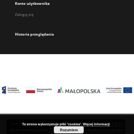
Konto użytkownika
Zaloguj się
Historia przeglądania
Ten serwis działa dzięki oprogramowaniu
DInGO dLibra 6.3.22
Ta strona wykorzystuje pliki 'cookies'.
Więcej informacji
Rozumiem
opracowanemu przez
Poznańskie Centrum Superkomputerowo-