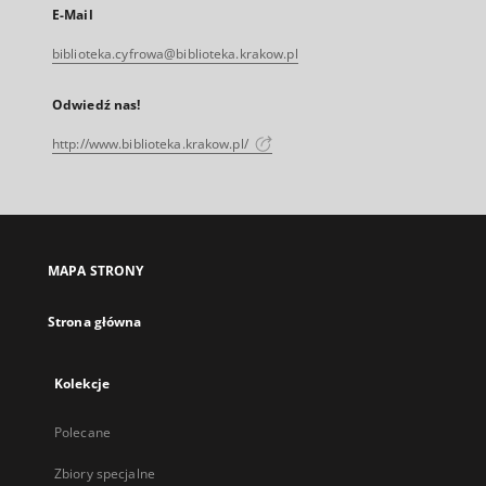
E-Mail
biblioteka.cyfrowa@biblioteka.krakow.pl
Odwiedź nas!
http://www.biblioteka.krakow.pl/
MAPA STRONY
Strona główna
Kolekcje
Polecane
Zbiory specjalne