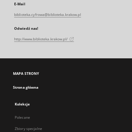
E-Mail
biblioteka.cyfrowa@biblioteka.krakow.pl
Odwiedź nas!
http://www.biblioteka.krakow.pl/
MAPA STRONY
Strona główna
Kolekcje
Polecane
Zbiory specjalne