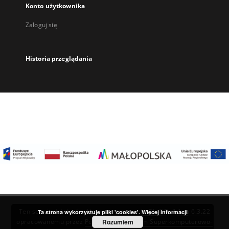
Konto użytkownika
Zaloguj się
Historia przeglądania
Ten serwis działa dzięki oprogramowaniu
DInGO dLibra 6.3.22
Ta strona wykorzystuje pliki 'cookies'.
Więcej informacji
Rozumiem
opracowanemu przez
Poznańskie Centrum Superkomputerowo-