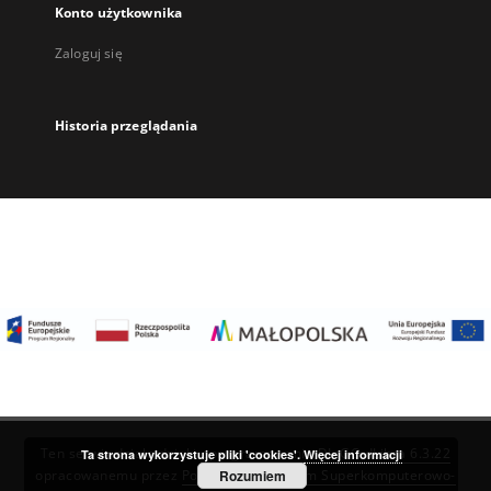
Konto użytkownika
Zaloguj się
Historia przeglądania
Ten serwis działa dzięki oprogramowaniu
DInGO dLibra 6.3.22
Ta strona wykorzystuje pliki 'cookies'.
Więcej informacji
Rozumiem
opracowanemu przez
Poznańskie Centrum Superkomputerowo-