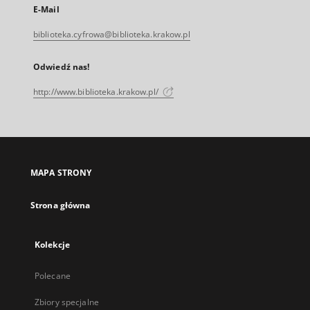
E-Mail
biblioteka.cyfrowa@biblioteka.krakow.pl
Odwiedź nas!
http://www.biblioteka.krakow.pl/
MAPA STRONY
Strona główna
Kolekcje
Polecane
Zbiory specjalne