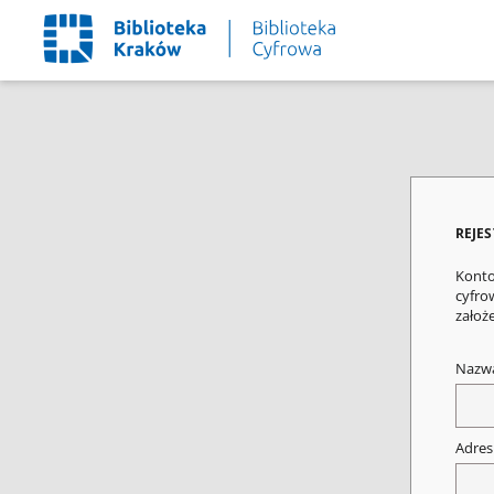
REJE
Konto
cyfrow
założ
Nazw
Adres