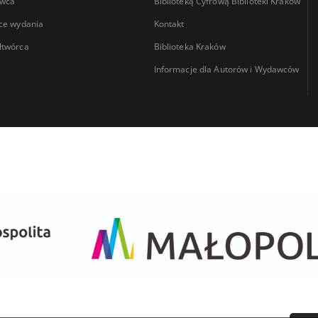
wca
Biblioteką Cyfrową Biblioteki Kraków
ce wydania
Kontakt
łtwórca
Biblioteka Kraków
Informacje dla Autorów i Wydawców