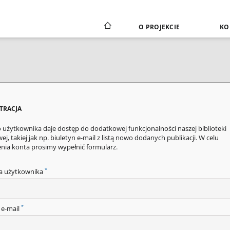
O PROJEKCIE
KO
STRACJA
 użytkownika daje dostęp do dodatkowej funkcjonalności naszej biblioteki
ej, takiej jak np. biuletyn e-mail z listą nowo dodanych publikacji. W celu
enia konta prosimy wypełnić formularz.
*
a użytkownika
*
 e-mail