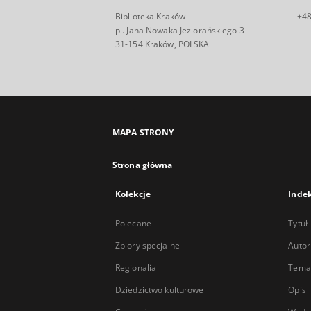
Biblioteka Kraków
+48
pl. Jana Nowaka Jeziorańskiego 3
31-154 Kraków, POLSKA
MAPA STRONY
Strona główna
Kolekcje
Inde
Polecane
Tytuł
Zbiory specjalne
Autor
Regionalia
Temat
Dziedzictwo kulturowe
Opis