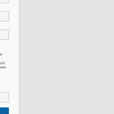
ie
ych,
orem