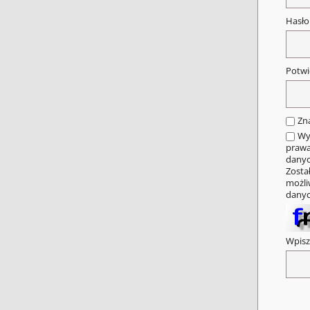
Hasł
Potwi
Zn
Wy
prawa
danyc
Zosta
możli
danyc
Wpisz