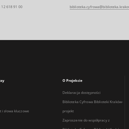
 12 618 91 00
biblioteka.cyfrowa@biblioteka.krako
ksy
O Projekcie
Deklaracja dostępności
Biblioteka Cyfrowa Biblioteki Kraków-
 i słowa kluczowe
projekt
Zaproszenie do współpracy z