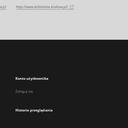
w.pl
http://www.biblioteka.krakow.pl/
Konto użytkownika
Zaloguj się
Historia przeglądania