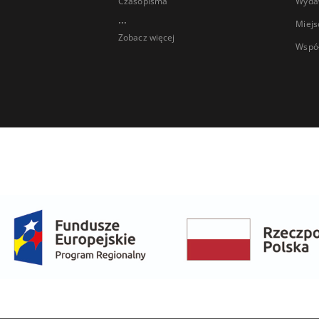
Czasopisma
Wyda
...
Miejs
Zobacz więcej
Wspó