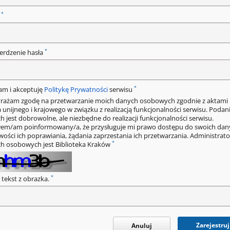
*
o
*
erdzenie hasła
*
am i akceptuję
Politykę Prywatności
serwisu
rażam zgodę na przetwarzanie moich danych osobowych zgodnie z aktami
 unijnego i krajowego w związku z realizacją funkcjonalności serwisu. Podan
h jest dobrowolne, ale niezbędne do realizacji funkcjonalności serwisu.
łem/am poinformowany/a, że przysługuje mi prawo dostępu do swoich dan
wości ich poprawiania, żądania zaprzestania ich przetwarzania. Administrat
*
h osobowych jest Biblioteka Kraków
*
 tekst z obrazka.
Zarejestruj
Anuluj