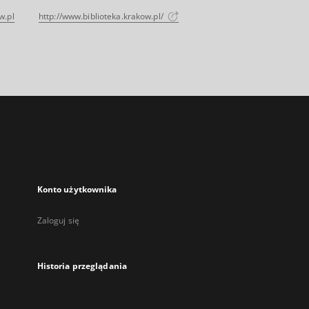
w.pl
http://www.biblioteka.krakow.pl/
Konto użytkownika
Zaloguj się
Historia przeglądania