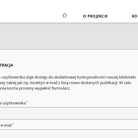
O PROJEKCIE
KO
STRACJA
 użytkownika daje dostęp do dodatkowej funkcjonalności naszej biblioteki
ej, takiej jak np. biuletyn e-mail z listą nowo dodanych publikacji. W celu
enia konta prosimy wypełnić formularz.
*
a użytkownika
*
 e-mail