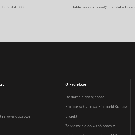
 12 618 91 00
biblioteka.cyfrowa@biblioteka.krako
ksy
O Projekcie
Deklaracja dostępności
Biblioteka Cyfrowa Biblioteki Kraków-
 i słowa kluczowe
projekt
Zaproszenie do współpracy z