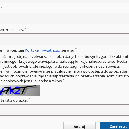
*
o
*
erdzenie hasła
*
am i akceptuję
Politykę Prywatności
serwisu
rażam zgodę na przetwarzanie moich danych osobowych zgodnie z aktami
 unijnego i krajowego w związku z realizacją funkcjonalności serwisu. Podan
h jest dobrowolne, ale niezbędne do realizacji funkcjonalności serwisu.
łem/am poinformowany/a, że przysługuje mi prawo dostępu do swoich dan
wości ich poprawiania, żądania zaprzestania ich przetwarzania. Administrat
*
h osobowych jest Biblioteka Kraków
*
 tekst z obrazka.
Zarejestruj
Anuluj