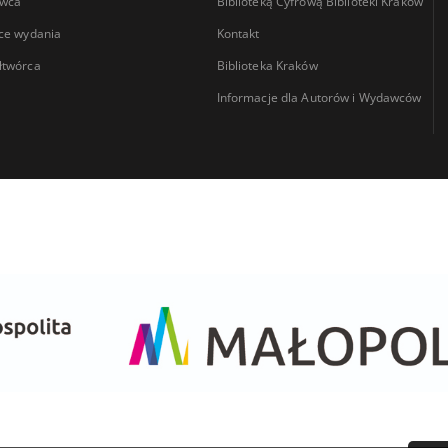
wca
Biblioteką Cyfrową Biblioteki Kraków
ce wydania
Kontakt
łtwórca
Biblioteka Kraków
Informacje dla Autorów i Wydawców