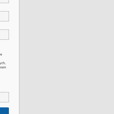
ie
ych,
orem