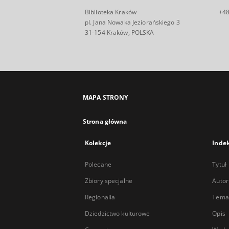
Biblioteka Kraków
+48
pl. Jana Nowaka Jeziorańskiego 3
31-154 Kraków, POLSKA
MAPA STRONY
Strona główna
Kolekcje
Inde
Polecane
Tytuł
Zbiory specjalne
Autor
Regionalia
Temat
Dziedzictwo kulturowe
Opis