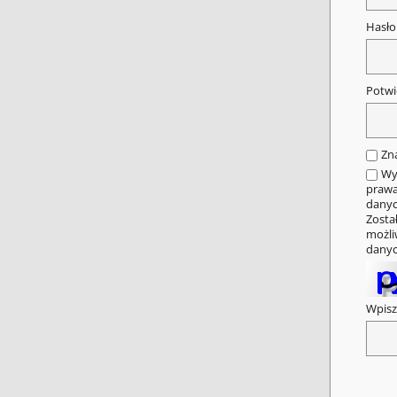
Hasł
Potwi
Zn
Wy
prawa
danyc
Zosta
możli
danyc
Wpisz