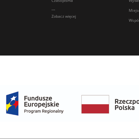
Czasopisma
Wyda
...
Miejs
Zobacz więcej
Wspó