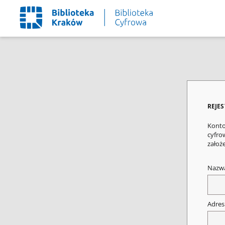
REJE
Konto
cyfrow
założ
Nazw
Adres