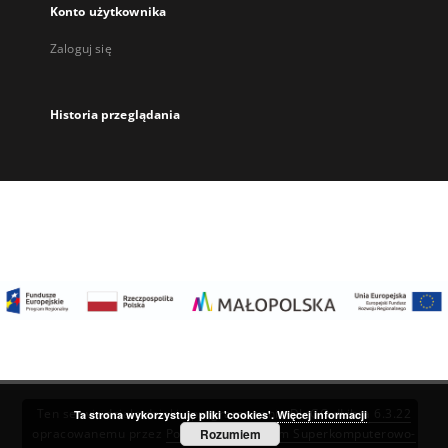
Konto użytkownika
Zaloguj się
Historia przeglądania
Ten serwis działa dzięki oprogramowaniu
DInGO dLibra 6.3.22
Ta strona wykorzystuje pliki 'cookies'.
Więcej informacji
Rozumiem
opracowanemu przez
Poznańskie Centrum Superkomputerowo-