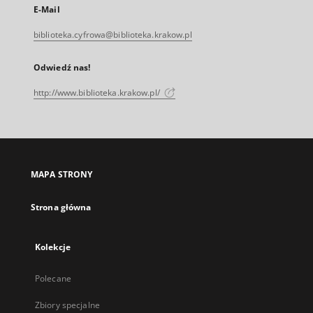
E-Mail
biblioteka.cyfrowa@biblioteka.krakow.pl
Odwiedź nas!
http://www.biblioteka.krakow.pl/
MAPA STRONY
Strona główna
Kolekcje
Polecane
Zbiory specjalne