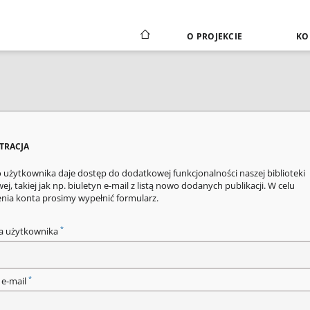
O PROJEKCIE
KO
STRACJA
 użytkownika daje dostęp do dodatkowej funkcjonalności naszej biblioteki
ej, takiej jak np. biuletyn e-mail z listą nowo dodanych publikacji. W celu
enia konta prosimy wypełnić formularz.
*
a użytkownika
*
 e-mail