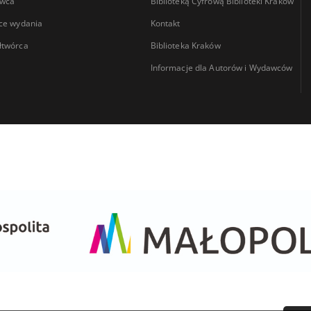
wca
Biblioteką Cyfrową Biblioteki Kraków
ce wydania
Kontakt
łtwórca
Biblioteka Kraków
Informacje dla Autorów i Wydawców