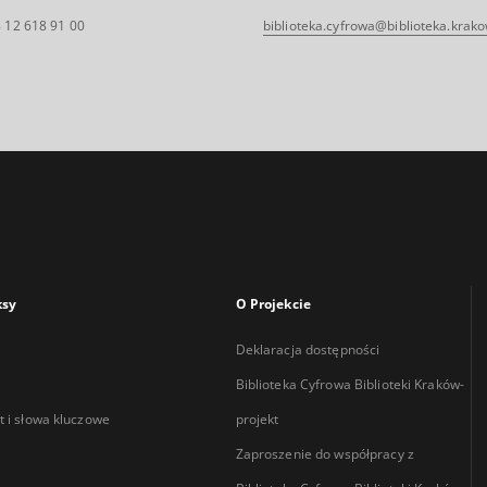
 12 618 91 00
biblioteka.cyfrowa@biblioteka.krako
ksy
O Projekcie
Deklaracja dostępności
Biblioteka Cyfrowa Biblioteki Kraków-
 i słowa kluczowe
projekt
Zaproszenie do współpracy z