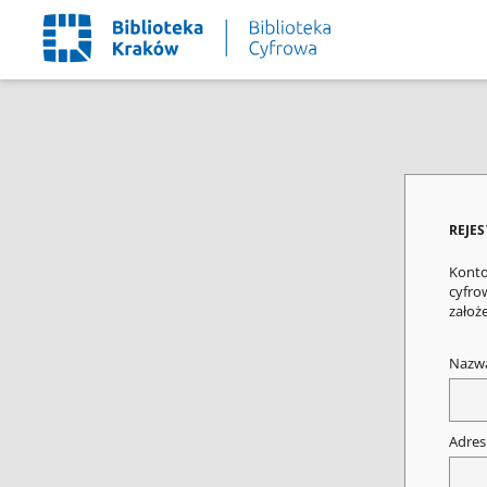
REJE
Konto
cyfrow
założ
Nazw
Adres