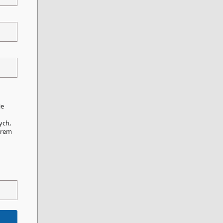
ie
ych,
orem