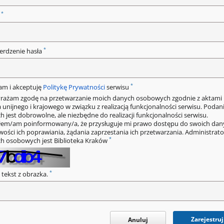
*
o
*
erdzenie hasła
*
am i akceptuję
Politykę Prywatności
serwisu
rażam zgodę na przetwarzanie moich danych osobowych zgodnie z aktami
 unijnego i krajowego w związku z realizacją funkcjonalności serwisu. Podan
h jest dobrowolne, ale niezbędne do realizacji funkcjonalności serwisu.
łem/am poinformowany/a, że przysługuje mi prawo dostępu do swoich dan
wości ich poprawiania, żądania zaprzestania ich przetwarzania. Administrat
*
h osobowych jest Biblioteka Kraków
*
 tekst z obrazka.
Zarejestruj
Anuluj