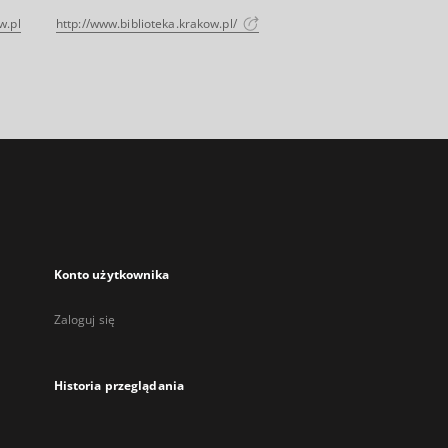
w.pl
http://www.biblioteka.krakow.pl/
Konto użytkownika
Zaloguj się
Historia przeglądania