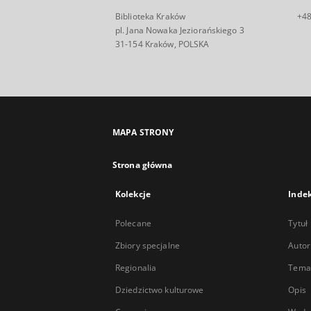
Biblioteka Kraków
+48
pl. Jana Nowaka Jeziorańskiego 3
31-154 Kraków, POLSKA
MAPA STRONY
Strona główna
Kolekcje
Inde
Polecane
Tytuł
Zbiory specjalne
Autor
Regionalia
Temat
Dziedzictwo kulturowe
Opis