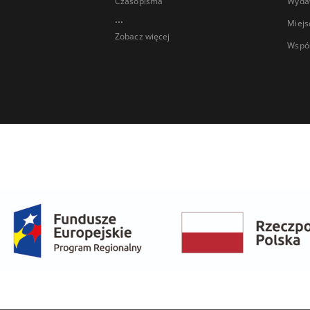
Czasopisma
Wyda
...
Miejs
Zobacz więcej
Wspó