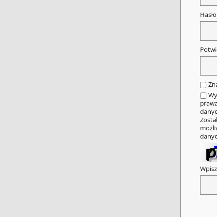
Hasł
Potwi
Zn
Wy
prawa
danyc
Zosta
możli
danyc
Wpisz