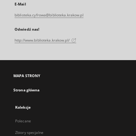
E-Mail
biblioteka.cyfrowa@biblioteka.krakow.pl
Odwiedź nas!
http://www.biblioteka.krakow.pl/
MAPA STRONY
Strona główna
Kolekcje
Polecane
Zbiory specjalne