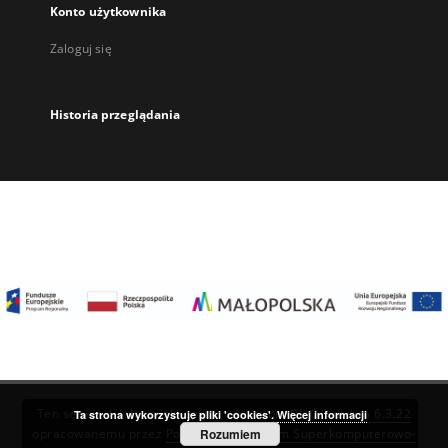
Konto użytkownika
Zaloguj się
Historia przeglądania
Ten serwis działa dzięki oprogramowaniu
DInGO dLibra 6.3.22
Ta strona wykorzystuje pliki 'cookies'.
Więcej informacji
Rozumiem
opracowanemu przez
Poznańskie Centrum Superkomputerowo-