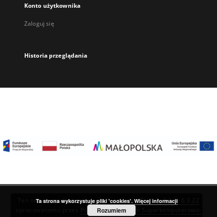
Konto użytkownika
Zaloguj się
Historia przeglądania
Ten serwis działa dzięki oprogramowaniu
DInGO dLibra 6.3.22
Ta strona wykorzystuje pliki 'cookies'.
Więcej informacji
Rozumiem
opracowanemu przez
Poznańskie Centrum Superkomputerowo-