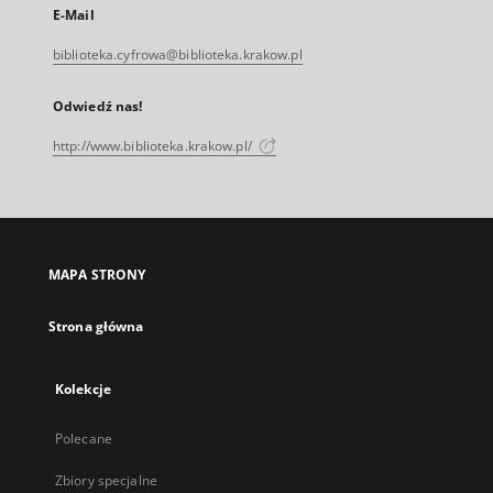
E-Mail
biblioteka.cyfrowa@biblioteka.krakow.pl
Odwiedź nas!
http://www.biblioteka.krakow.pl/
MAPA STRONY
Strona główna
Kolekcje
Polecane
Zbiory specjalne