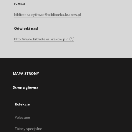
E-Mail
biblioteka.cyfrowa@biblioteka.krakow.pl
Odwiedź nas!
http://www.biblioteka.krakow.pl/
MAPA STRONY
Strona główna
Kolekcje
Polecane
Zbiory specjalne