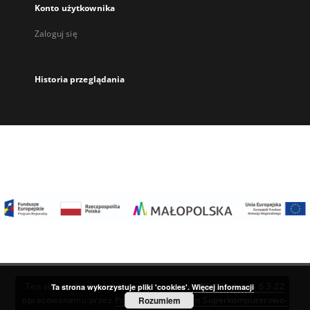
Konto użytkownika
Zaloguj się
Historia przeglądania
Ten serwis działa dzięki oprogramowaniu
DInGO dLibra 6.3.22
Ta strona wykorzystuje pliki 'cookies'.
Więcej informacji
Rozumiem
opracowanemu przez
Poznańskie Centrum Superkomputerowo-