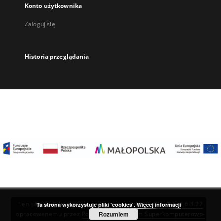
Konto użytkownika
Zaloguj się
Historia przeglądania
Ten serwis działa dzięki oprogramowaniu
DInGO dLibra 6.3.22
Ta strona wykorzystuje pliki 'cookies'.
Więcej informacji
Rozumiem
opracowanemu przez
Poznańskie Centrum Superkomputerowo-