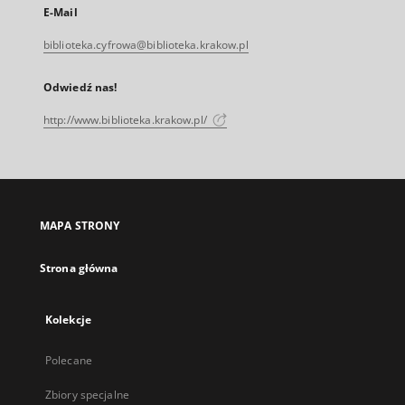
E-Mail
biblioteka.cyfrowa@biblioteka.krakow.pl
Odwiedź nas!
http://www.biblioteka.krakow.pl/
MAPA STRONY
Strona główna
Kolekcje
Polecane
Zbiory specjalne