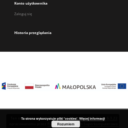
Konto użytkownika
Zaloguj się
Historia przeglądania
Ten serwis działa dzięki oprogramowaniu
DInGO dLibra 6.3.22
Ta strona wykorzystuje pliki 'cookies'.
Więcej informacji
Rozumiem
opracowanemu przez
Poznańskie Centrum Superkomputerowo-