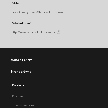
E-Mail
biblioteka.cyfrowa@biblioteka.krakow.pl
Odwiedź nas!
http://www.biblioteka.krakow.pl/
MAPA STRONY
Strona główna
Kolekcje
Polecane
Zbiory specjalne