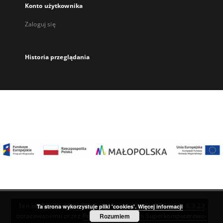
Konto użytkownika
Zaloguj się
Historia przeglądania
Ten serwis działa dzięki oprogramowaniu
DInGO dLibra 6.3.22
Ta strona wykorzystuje pliki 'cookies'.
Więcej informacji
Rozumiem
opracowanemu przez
Poznańskie Centrum Superkomputerowo-