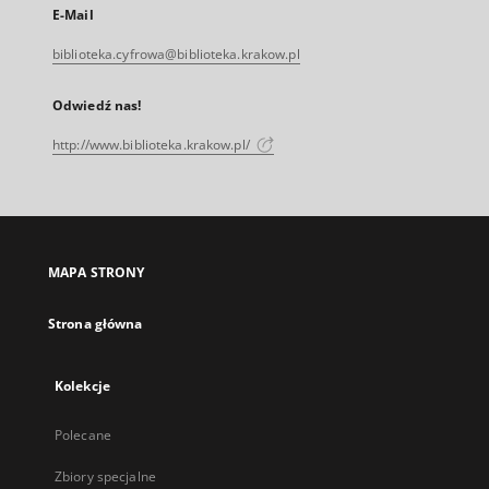
E-Mail
biblioteka.cyfrowa@biblioteka.krakow.pl
Odwiedź nas!
http://www.biblioteka.krakow.pl/
MAPA STRONY
Strona główna
Kolekcje
Polecane
Zbiory specjalne