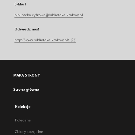
E-Mail
biblioteka.cyfrowa@biblioteka.krakow.pl
Odwiedź nas!
http://www.biblioteka.krakow.pl/
MAPA STRONY
Strona główna
Kolekcje
Polecane
Zbiory specjalne