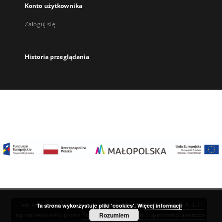
Konto użytkownika
Zaloguj się
Historia przeglądania
Ten serwis działa dzięki oprogramowaniu
DInGO dLibra 6.3.22
Ta strona wykorzystuje pliki 'cookies'.
Więcej informacji
Rozumiem
opracowanemu przez
Poznańskie Centrum Superkomputerowo-