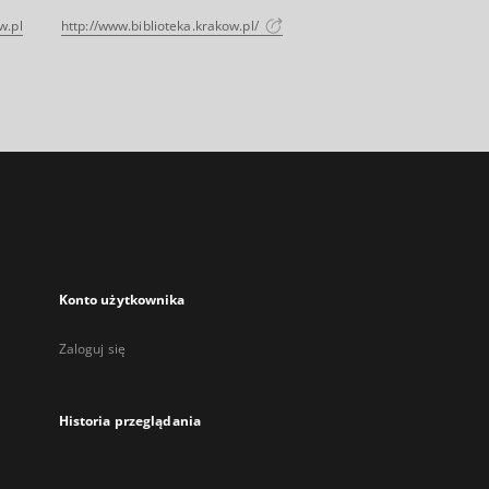
w.pl
http://www.biblioteka.krakow.pl/
Konto użytkownika
Zaloguj się
Historia przeglądania