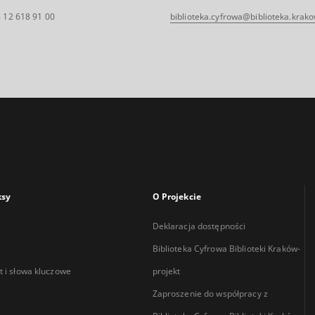
 12 618 91 00
biblioteka.cyfrowa@biblioteka.krako
ksy
O Projekcie
Deklaracja dostępności
Biblioteka Cyfrowa Biblioteki Kraków-
 i słowa kluczowe
projekt
Zaproszenie do współpracy z