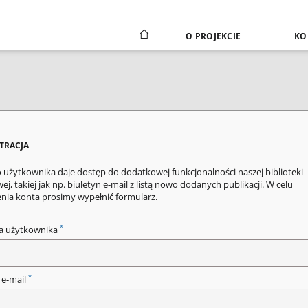
O PROJEKCIE
KO
STRACJA
 użytkownika daje dostęp do dodatkowej funkcjonalności naszej biblioteki
ej, takiej jak np. biuletyn e-mail z listą nowo dodanych publikacji. W celu
enia konta prosimy wypełnić formularz.
*
a użytkownika
*
 e-mail