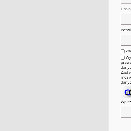
Hasł
Potwi
Zn
Wy
prawa
danyc
Zosta
możli
danyc
Wpisz