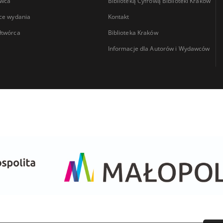
wca
Biblioteką Cyfrową Biblioteki Kraków
ce wydania
Kontakt
łtwórca
Biblioteka Kraków
Informacje dla Autorów i Wydawców