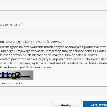
*
o
*
erdzenie hasła
*
am i akceptuję
Politykę Prywatności
serwisu
rażam zgodę na przetwarzanie moich danych osobowych zgodnie z aktami
 unijnego i krajowego w związku z realizacją funkcjonalności serwisu. Podan
h jest dobrowolne, ale niezbędne do realizacji funkcjonalności serwisu.
łem/am poinformowany/a, że przysługuje mi prawo dostępu do swoich dan
wości ich poprawiania, żądania zaprzestania ich przetwarzania. Administrat
*
h osobowych jest Biblioteka Kraków
*
 tekst z obrazka.
Zarejestruj
Anuluj