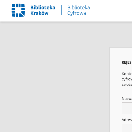
REJE
Konto
cyfrow
założ
Nazw
Adres