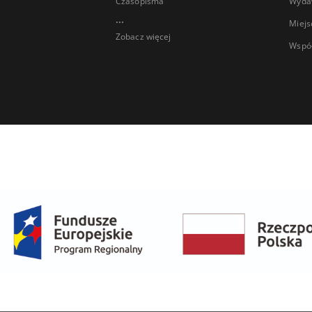
Czasopisma
Wyda
...
Miejs
Zobacz więcej
Wspó