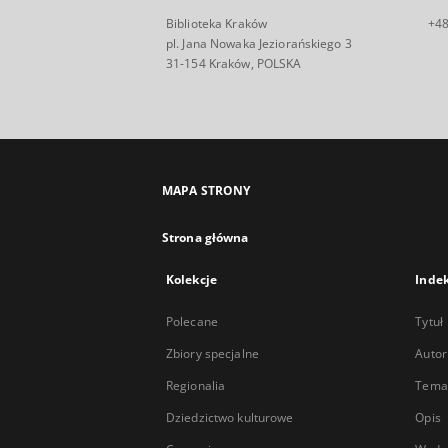
Biblioteka Kraków
+48
pl. Jana Nowaka Jeziorańskiego 3
31-154 Kraków, POLSKA
MAPA STRONY
Strona główna
Kolekcje
Inde
Polecane
Tytuł
Zbiory specjalne
Autor
Regionalia
Temat
Dziedzictwo kulturowe
Opis