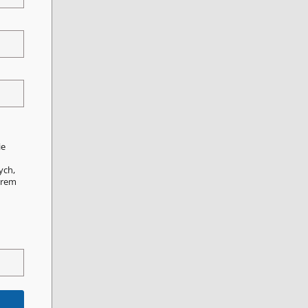
ie
ych,
orem