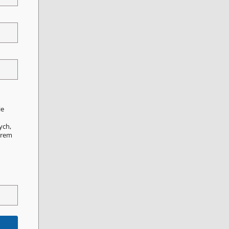
ie
ych,
orem