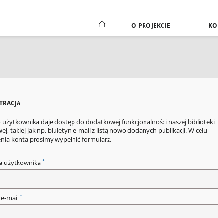
O PROJEKCIE
KO
STRACJA
 użytkownika daje dostęp do dodatkowej funkcjonalności naszej biblioteki
ej, takiej jak np. biuletyn e-mail z listą nowo dodanych publikacji. W celu
enia konta prosimy wypełnić formularz.
*
a użytkownika
*
 e-mail