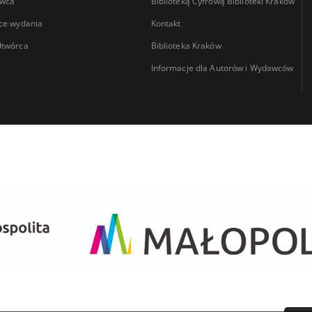
wca
Biblioteką Cyfrową Biblioteki Kraków
ce wydania
Kontakt
łtwórca
Biblioteka Kraków
Informacje dla Autorów i Wydawców