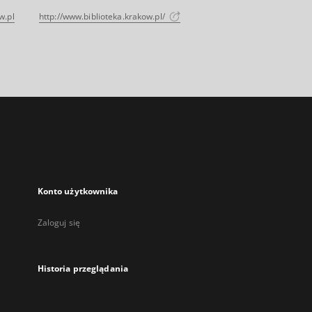
w.pl
http://www.biblioteka.krakow.pl/
Konto użytkownika
Zaloguj się
Historia przeglądania