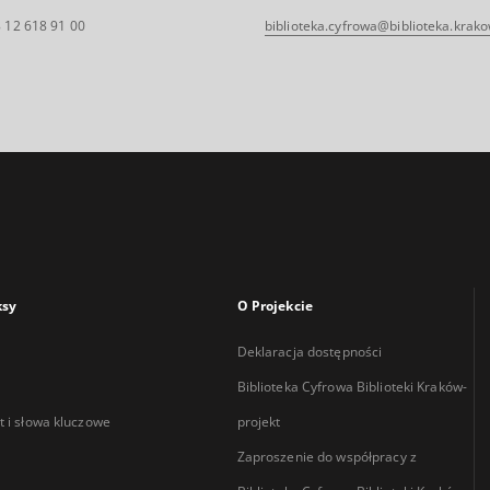
 12 618 91 00
biblioteka.cyfrowa@biblioteka.krako
ksy
O Projekcie
Deklaracja dostępności
Biblioteka Cyfrowa Biblioteki Kraków-
 i słowa kluczowe
projekt
Zaproszenie do współpracy z