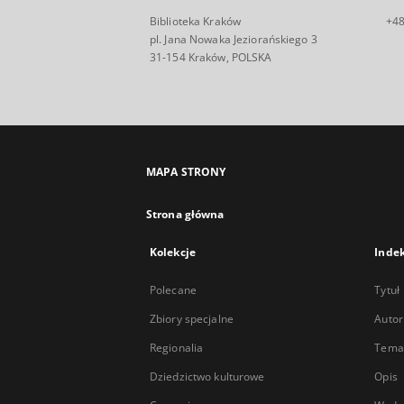
Biblioteka Kraków
+48
pl. Jana Nowaka Jeziorańskiego 3
31-154 Kraków, POLSKA
MAPA STRONY
Strona główna
Kolekcje
Inde
Polecane
Tytuł
Zbiory specjalne
Autor
Regionalia
Temat
Dziedzictwo kulturowe
Opis