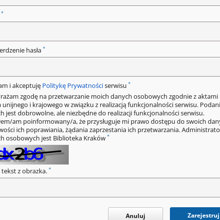
*
o
*
erdzenie hasła
*
am i akceptuję
Politykę Prywatności
serwisu
rażam zgodę na przetwarzanie moich danych osobowych zgodnie z aktami
 unijnego i krajowego w związku z realizacją funkcjonalności serwisu. Podan
h jest dobrowolne, ale niezbędne do realizacji funkcjonalności serwisu.
łem/am poinformowany/a, że przysługuje mi prawo dostępu do swoich dan
wości ich poprawiania, żądania zaprzestania ich przetwarzania. Administrat
*
h osobowych jest Biblioteka Kraków
*
 tekst z obrazka.
Zarejestruj
Anuluj