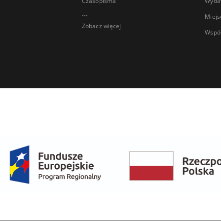
Czasopisma
Wyda
...
Miejs
Zobacz więcej
Wspó