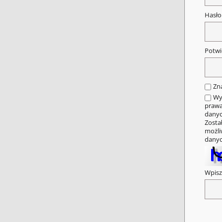
Hasł
Potwi
Zn
Wy
prawa
danyc
Zosta
możli
danyc
Wpisz