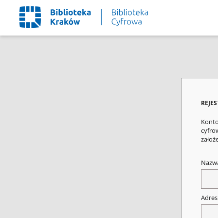
REJE
Konto
cyfrow
założ
Nazw
Adres