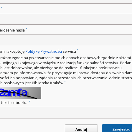
*
o
*
erdzenie hasła
*
am i akceptuję
Politykę Prywatności
serwisu
rażam zgodę na przetwarzanie moich danych osobowych zgodnie z aktami
 unijnego i krajowego w związku z realizacją funkcjonalności serwisu. Podan
h jest dobrowolne, ale niezbędne do realizacji funkcjonalności serwisu.
łem/am poinformowany/a, że przysługuje mi prawo dostępu do swoich dan
wości ich poprawiania, żądania zaprzestania ich przetwarzania. Administrat
*
h osobowych jest Biblioteka Kraków
*
 tekst z obrazka.
Zarejestruj
Anuluj