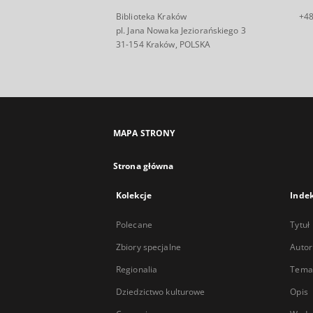
Biblioteka Kraków
+48
pl. Jana Nowaka Jeziorańskiego 3
31-154 Kraków, POLSKA
MAPA STRONY
Strona główna
Kolekcje
Inde
Polecane
Tytuł
Zbiory specjalne
Autor
Regionalia
Temat
Dziedzictwo kulturowe
Opis