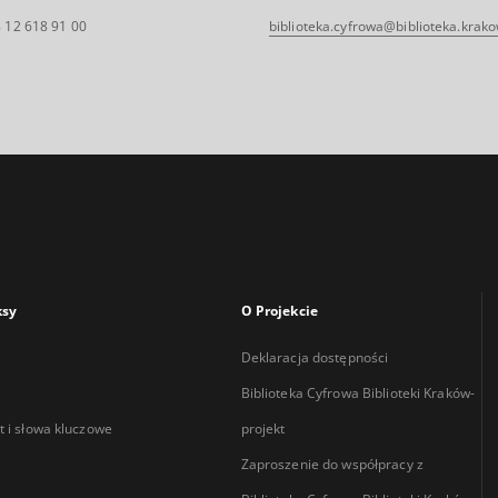
 12 618 91 00
biblioteka.cyfrowa@biblioteka.krako
ksy
O Projekcie
Deklaracja dostępności
Biblioteka Cyfrowa Biblioteki Kraków-
 i słowa kluczowe
projekt
Zaproszenie do współpracy z