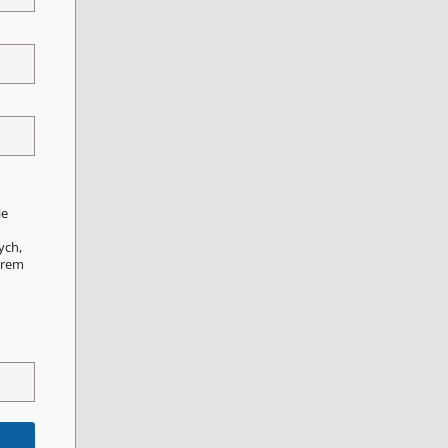
ie
ych,
orem