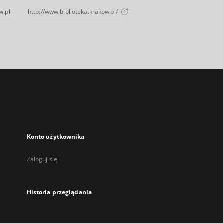
w.pl
http://www.biblioteka.krakow.pl/
Konto użytkownika
Zaloguj się
Historia przeglądania