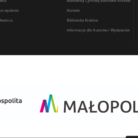
wca
Biblioteką Cyfrową Biblioteki Kraków
ce wydania
Kontakt
łtwórca
Biblioteka Kraków
Informacje dla Autorów i Wydawców