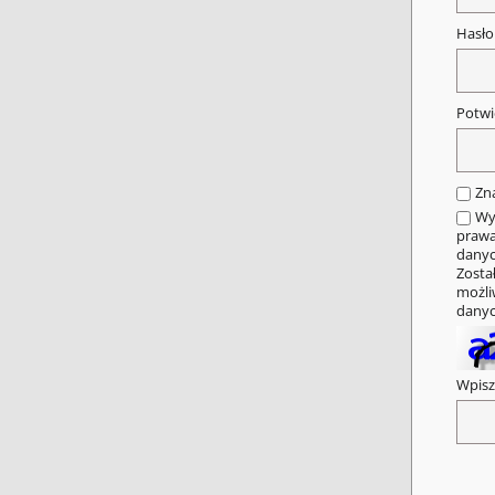
Hasł
Potwi
Zn
Wy
prawa
danyc
Zosta
możli
danyc
Wpisz