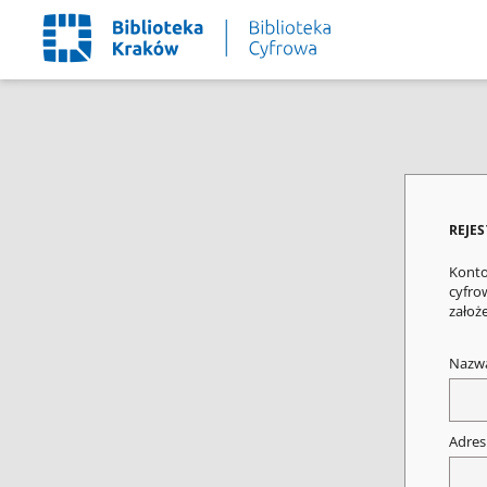
REJE
Konto
cyfrow
założ
Nazw
Adres