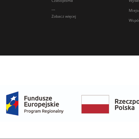
Czasopisma
Wyda
...
Miejs
Zobacz więcej
Wspó