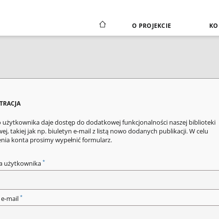
O PROJEKCIE
KO
STRACJA
 użytkownika daje dostęp do dodatkowej funkcjonalności naszej biblioteki
ej, takiej jak np. biuletyn e-mail z listą nowo dodanych publikacji. W celu
enia konta prosimy wypełnić formularz.
*
a użytkownika
*
 e-mail