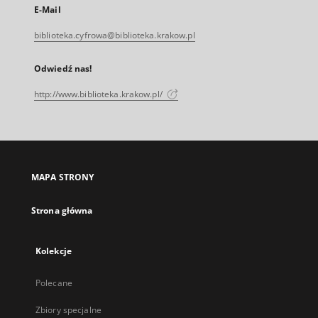
E-Mail
biblioteka.cyfrowa@biblioteka.krakow.pl
Odwiedź nas!
http://www.biblioteka.krakow.pl/
MAPA STRONY
Strona główna
Kolekcje
Polecane
Zbiory specjalne