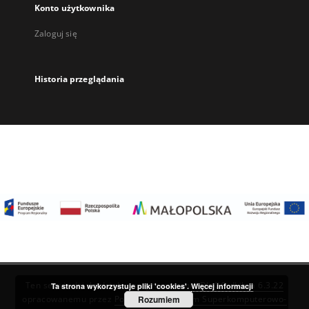
Konto użytkownika
Zaloguj się
Historia przeglądania
Ten serwis działa dzięki oprogramowaniu
DInGO dLibra 6.3.22
Ta strona wykorzystuje pliki 'cookies'.
Więcej informacji
Rozumiem
opracowanemu przez
Poznańskie Centrum Superkomputerowo-