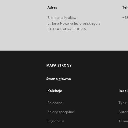
Adres
Tel
Biblioteka Kraków
+48
pl. Jana Nowaka Jeziorańskiego 3
31-154 Kraków, POLSKA
MAPA STRONY
Strona główna
Kolekcje
Inde
Polecane
Tytuł
Zbiory specjalne
Autor
Regionalia
Temat