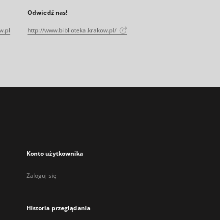
Odwiedź nas!
w.pl
http://www.biblioteka.krakow.pl/
Konto użytkownika
Zaloguj się
Historia przeglądania