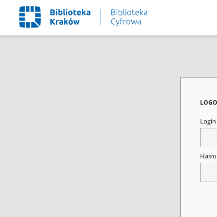
LOGO
Logi
Hasł