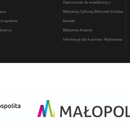
Zaproszenie do współpracy z
wca
Biblioteką Cyfrową Biblioteki Kraków
ce wydania
Kontakt
łtwórca
Biblioteka Kraków
Informacje dla Autorów i Wydawców