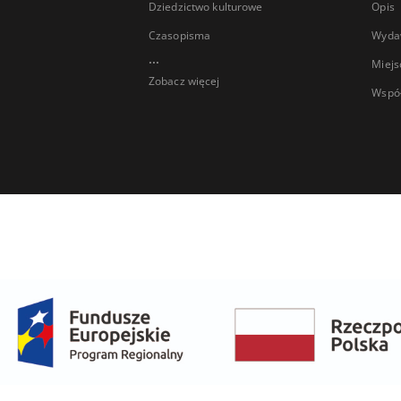
Dziedzictwo kulturowe
Opis
Czasopisma
Wyda
...
Miejs
Zobacz więcej
Wspó