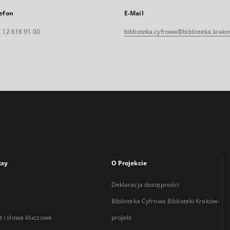
efon
E-Mail
 12 618 91 00
biblioteka.cyfrowa@biblioteka.krako
ksy
O Projekcie
Deklaracja dostępności
Biblioteka Cyfrowa Biblioteki Kraków-
 i słowa kluczowe
projekt