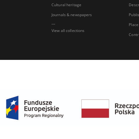
Cultural heritage
Descr
Journals & newspapers
Publi
...
Place
View all collections
Contr