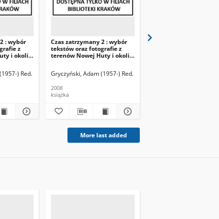
2 : wybór
Czas zatrzymany 2 : wybór
Czas zatrzymany 2 : w
grafie z
tekstów oraz fotografie z
tekstów oraz fotografie
ty i okolic.
terenów Nowej Huty i okolic.
terenów Nowej Huty i o
T. 2
T. 1
(1957-) Red.
Gryczyński, Adam (1957-) Red.
Gryczyński, Adam (1957-
2008
2008
książka
książka
More last added