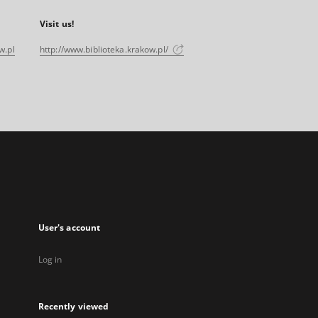
Visit us!
w.pl
http://www.biblioteka.krakow.pl/
User's account
Log in
Recently viewed