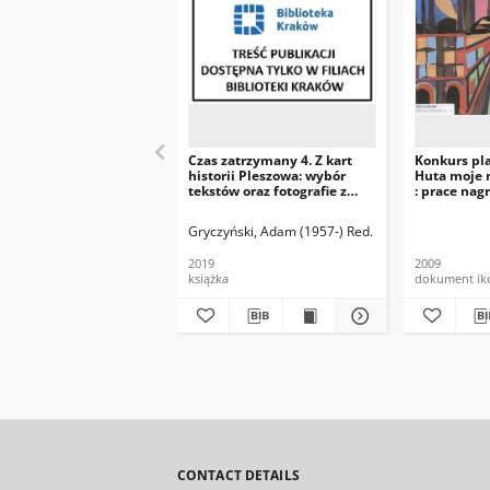
Czas zatrzymany 4. Z kart
Konkurs pl
historii Pleszowa: wybór
Huta moje 
tekstów oraz fotografie z
: prace nag
terenów Nowej Huty i okolic/
wyróżnione
red. Adam Gryczyński.
Gryczyński, Adam (1957-) Red.
2019
2009
książka
dokument ik
CONTACT DETAILS