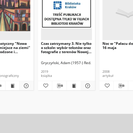
astyczny "Nowa
Czas zatrzymany 3. Nie tylko
Noc w "Pałacu do
miejsce na ziemi"
o szkole: wybór tekstów oraz
16 maja
rodzone i
fotografie z terenów Nowej
Huty i okolic/ red. Adam
Gryczyński. T.2
Gryczyński, Adam (1957-) Red.
2019
2008
onograficzny
książka
artykuł