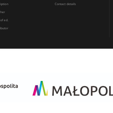
iption
Contact details
sher
 of ed.
ibutor