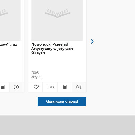
żów" : już
Nowohucki Przegląd
Przyszłość pamiętająca
Artystyczny w Językach
historii : konkurs na lo
Obcych
obchodów 60-lecia No
Huty rozstrzygnięty
AŁ
2008
2008
artykuł
artykuł
More most viewed