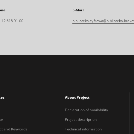
one
E-Mail
 12 618 91 00
biblioteka.cyfrowa@biblioteka.krako
xes
About Project
Declaration of availability
or
Project description
ct and Keywords
Technical information