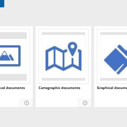
ical documents
Cartographic documents
Graphical docum