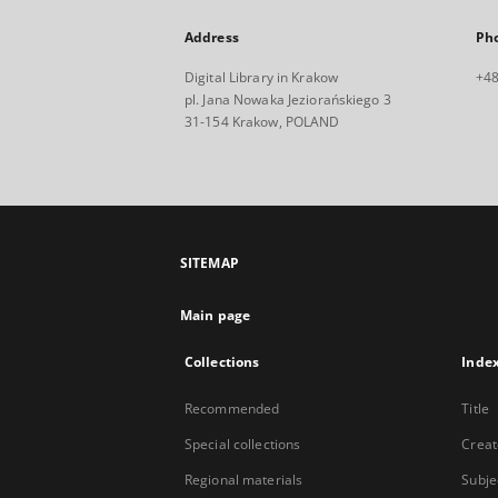
Address
Ph
Digital Library in Krakow
+48
pl. Jana Nowaka Jeziorańskiego 3
31-154 Krakow, POLAND
SITEMAP
Main page
Collections
Inde
Recommended
Title
Special collections
Creat
Regional materials
Subje