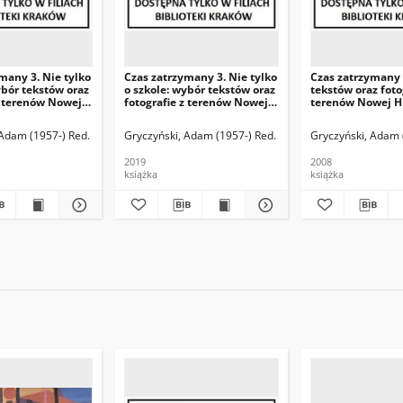
many 3. Nie tylko
Czas zatrzymany 3. Nie tylko
Czas zatrzymany 
ybór tekstów oraz
o szkole: wybór tekstów oraz
tekstów oraz foto
z terenów Nowej
fotografie z terenów Nowej
terenów Nowej Hu
ic/ red. Adam
Huty i okolic/ red. Adam
Suplement.
 T.2
Gryczyński. T.1
 Adam (1957-) Red.
Gryczyński, Adam (1957-) Red.
Gryczyński, Adam 
2019
2008
książka
książka