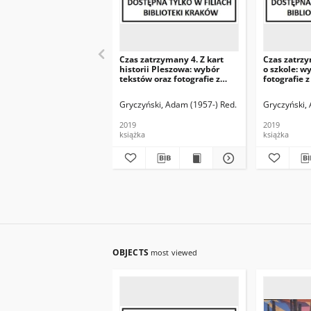
Czas zatrzymany 4. Z kart
Czas zatrzy
historii Pleszowa: wybór
o szkole: w
tekstów oraz fotografie z
fotografie 
terenów Nowej Huty i okolic/
Huty i okol
red. Adam Gryczyński.
Gryczyński.
Gryczyński, Adam (1957-) Red.
Gryczyński,
2019
2019
książka
książka
OBJECTS
most viewed