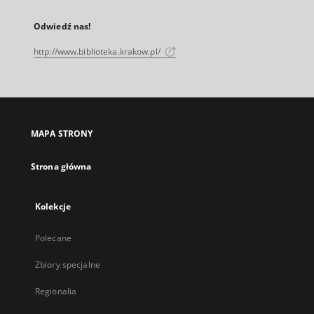
Odwiedź nas!
http://www.biblioteka.krakow.pl/
MAPA STRONY
Strona główna
Kolekcje
Polecane
Zbiory specjalne
Regionalia