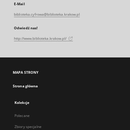
E-Mail
biblioteka.cyfrowa@biblioteka.krakow.pl
Odwiedź nas!
http://www.biblioteka.krakow.pl/
MAPA STRONY
Strona główna
Kolekcje
Polecane
Zbiory specjalne