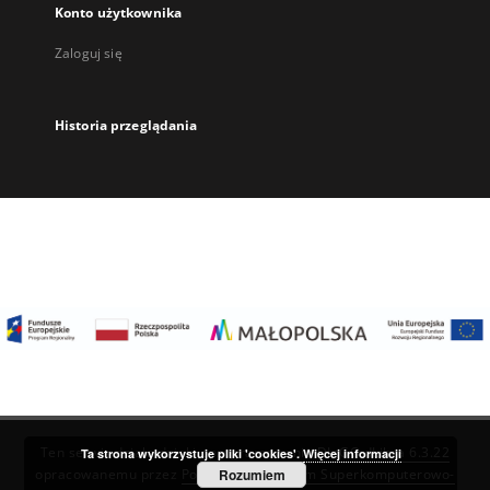
Konto użytkownika
Zaloguj się
Historia przeglądania
Ten serwis działa dzięki oprogramowaniu
DInGO dLibra 6.3.22
Ta strona wykorzystuje pliki 'cookies'.
Więcej informacji
Rozumiem
opracowanemu przez
Poznańskie Centrum Superkomputerowo-