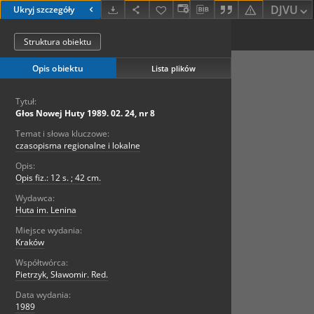
DJVU
Ukryj szczegóły
Struktura obiektu
Opis obiektu
Lista plików
Tytuł:
Głos Nowej Huty 1989. 02. 24, nr 8
Temat i słowa kluczowe:
czasopisma regionalne i lokalne
Opis:
Opis fiz.: 12 s. ; 42 cm.
Wydawca:
Huta im. Lenina
Miejsce wydania:
Kraków
Współtwórca:
Pietrzyk, Sławomir. Red.
Data wydania:
1989