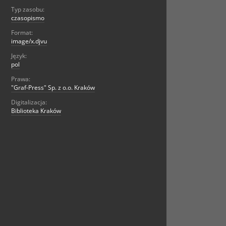
Typ zasobu:
czasopismo
Format:
image/x.djvu
Język:
pol
Prawa:
"Graf-Press" Sp. z o.o. Kraków
Digitalizacja:
Biblioteka Kraków