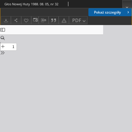
Głos Nowej Huty 1988. 08. 05, nr 32
Pokaż szczegóły
PDF