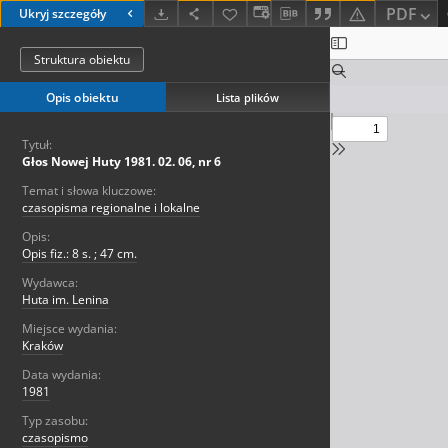
PDF
Ukryj szczegóły
Struktura obiektu
Opis obiektu
Lista plików
Tytuł:
Głos Nowej Huty 1981. 02. 06, nr 6
Temat i słowa kluczowe:
czasopisma regionalne i lokalne
Opis:
Opis fiz.: 8 s. ; 47 cm.
Wydawca:
Huta im. Lenina
Miejsce wydania:
Kraków
Data wydania:
1981
Typ zasobu:
czasopismo