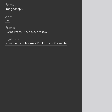
Format:
image/x.djvu
Język:
pol
Prawa:
"Graf-Press" Sp. z o.o. Kraków
Digitalizacja:
Nowohucka Biblioteka Publiczna w Krakowie