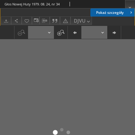
Głos Nowej Huty 1979. 08. 24, nr 34
Pokaż szczegóły
DJVU