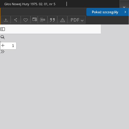
Głos Nowej Huty 1975. 02. 01, nr 5
Pokaż szczegóły
PDF