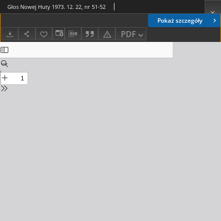
Głos Nowej Huty 1973. 12. 22, nr 51-52
Pokaż szczegóły
PDF