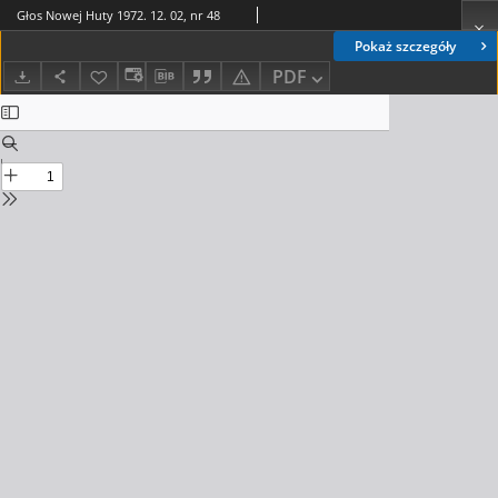
Głos Nowej Huty 1972. 12. 02, nr 48
Pokaż szczegóły
PDF