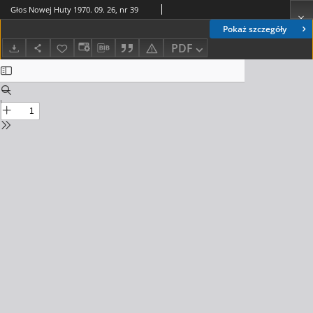
Głos Nowej Huty 1970. 09. 26, nr 39
Pokaż szczegóły
PDF