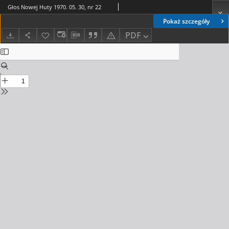
Głos Nowej Huty 1970. 05. 30, nr 22
Pokaż szczegóły
PDF