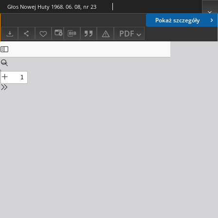
Głos Nowej Huty 1968. 06. 08, nr 23
Pokaż szczegóły
PDF