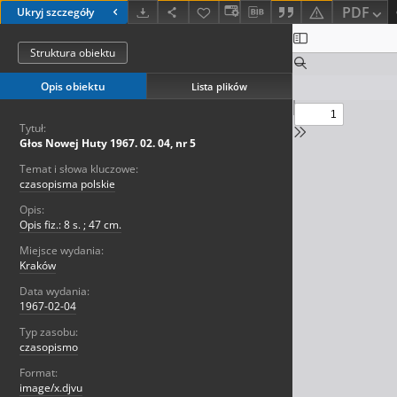
PDF
Ukryj szczegóły
Struktura obiektu
Opis obiektu
Lista plików
Tytuł:
Głos Nowej Huty 1967. 02. 04, nr 5
Temat i słowa kluczowe:
czasopisma polskie
Opis:
Opis fiz.: 8 s. ; 47 cm.
Miejsce wydania:
Kraków
Data wydania:
1967-02-04
Typ zasobu:
czasopismo
Format:
image/x.djvu