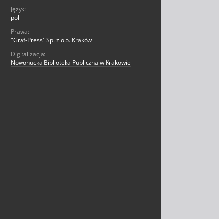
Język:
pol
Prawa:
"Graf-Press" Sp. z o.o. Kraków
Digitalizacja:
Nowohucka Biblioteka Publiczna w Krakowie