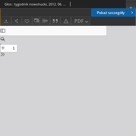
Głos : tygodnik nowohucki, 2012. 06. 22, nr 25
Pokaż szczegóły
PDF