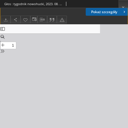
Głos : tygodnik nowohucki, 2023. 08. 04, nr 31
Pokaż szczegóły