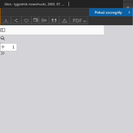
Głos : tygodnik nowohucki, 2003. 07. 04, nr 27
Pokaż szczegóły
PDF