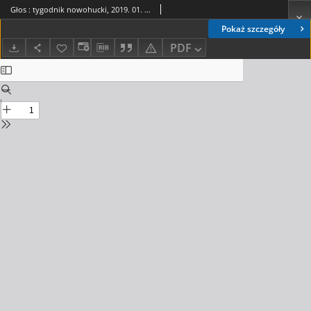
Głos : tygodnik nowohucki, 2019. 01. 25, nr 4
Pokaż szczegóły
PDF