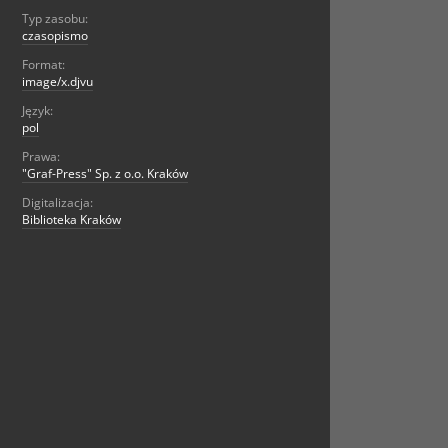
Typ zasobu:
czasopismo
Format:
image/x.djvu
Język:
pol
Prawa:
"Graf-Press" Sp. z o.o. Kraków
Digitalizacja:
Biblioteka Kraków