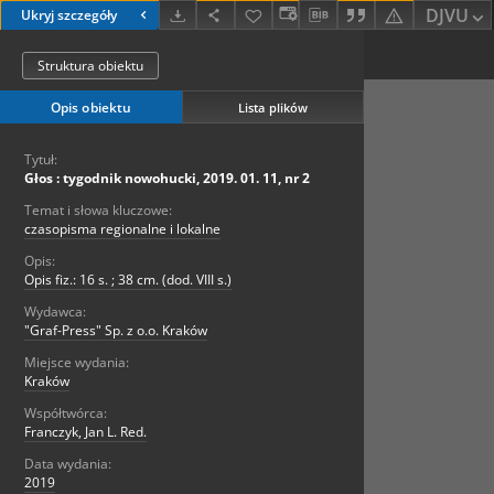
DJVU
Ukryj szczegóły
Struktura obiektu
Opis obiektu
Lista plików
Tytuł:
Głos : tygodnik nowohucki, 2019. 01. 11, nr 2
Temat i słowa kluczowe:
czasopisma regionalne i lokalne
Opis:
Opis fiz.: 16 s. ; 38 cm. (dod. VIII s.)
Wydawca:
"Graf-Press" Sp. z o.o. Kraków
Miejsce wydania:
Kraków
Współtwórca:
Franczyk, Jan L. Red.
Data wydania:
2019