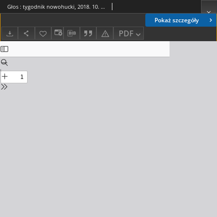
Głos : tygodnik nowohucki, 2018. 10. 12, nr 41
Pokaż szczegóły
PDF