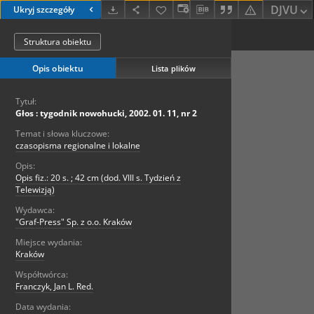
DJVU
Ukryj szczegóły
Struktura obiektu
Opis obiektu
Lista plików
Tytuł:
Głos : tygodnik nowohucki, 2002. 01. 11, nr 2
Temat i słowa kluczowe:
czasopisma regionalne i lokalne
Opis:
Opis fiz.: 20 s. ; 42 cm (dod. VIII s. Tydzień z
Telewizją)
Wydawca:
"Graf-Press" Sp. z o.o. Kraków
Miejsce wydania:
Kraków
Współtwórca:
Franczyk, Jan L. Red.
Data wydania: