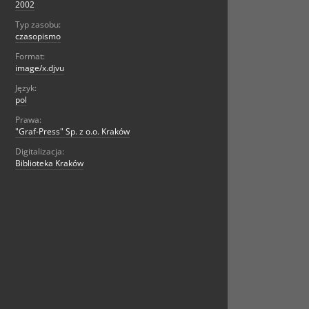
2002
Typ zasobu:
czasopismo
Format:
image/x.djvu
Język:
pol
Prawa:
"Graf-Press" Sp. z o.o. Kraków
Digitalizacja:
Biblioteka Kraków