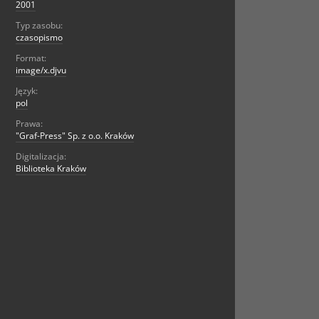
2001
Typ zasobu:
czasopismo
Format:
image/x.djvu
Język:
pol
Prawa:
"Graf-Press" Sp. z o.o. Kraków
Digitalizacja:
Biblioteka Kraków