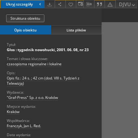
DJVU
Ukryj szczegóły
Struktura obiektu
Opis obiektu
Lista plików
Tytuł:
Głos : tygodnik nowohucki, 2001. 06. 08, nr 23
Temat i słowa kluczowe:
czasopisma regionalne i lokalne
Opis:
Opis fiz.: 24 s. ; 42 cm (dod. VIII s. Tydzień z
Telewizją)
Wydawca:
"Graf-Press" Sp. z o.o. Kraków
Miejsce wydania:
Kraków
Współtwórca:
Franczyk, Jan L. Red.
Data wydania: